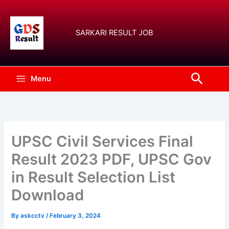
Skip
to
content
SARKARI RESULT JOB
Searc
Menu
UPSC Civil Services Final
Result 2023 PDF, UPSC Gov
in Result Selection List
Download
By
askcctv
/
February 3, 2024